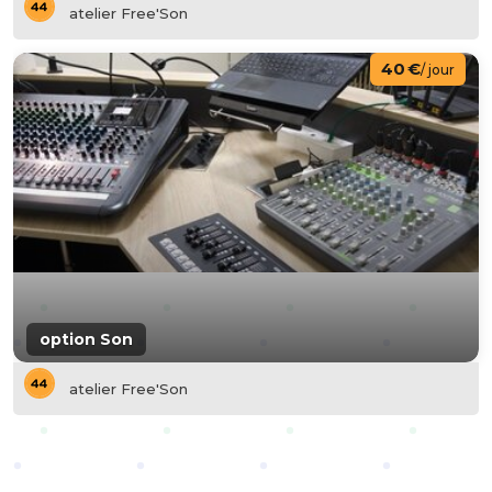
atelier Free'Son
40 €
/ jour
option Son
atelier Free'Son