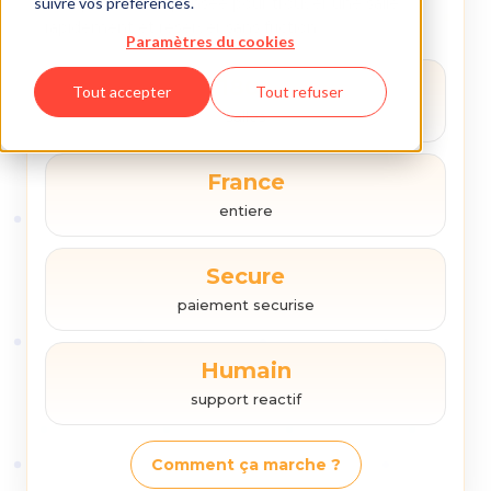
suivre vos préférences.
Une plateforme pensee pour trouver une salle
rapidement et reserver sans friction.
Paramètres du cookies
180+
Tout accepter
Tout refuser
salles
France
entiere
Secure
paiement securise
Humain
support reactif
Comment ça marche ?