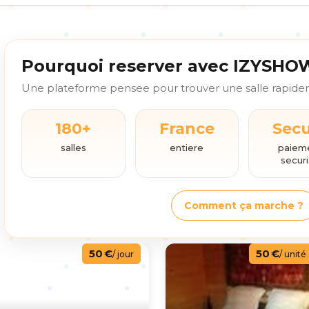
Pourquoi reserver avec IZYSHO
Une plateforme pensee pour trouver une salle rapideme
180+
France
Sec
salles
entiere
paiem
secur
Comment ça marche ?
50 €
50 €
/ jour
/ unité