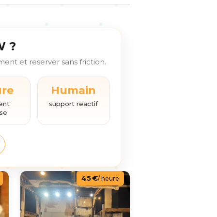
W ?
nt et reserver sans friction.
ure
Humain
ent
support reactif
ise
45 €
/ heure