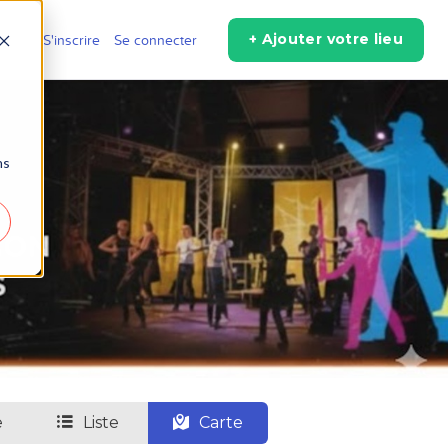
+ Ajouter votre lieu
r
S'inscrire
Se connecter
ns
e
Liste
Carte