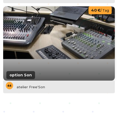
40 €
/ Tag
option Son
atelier Free'Son