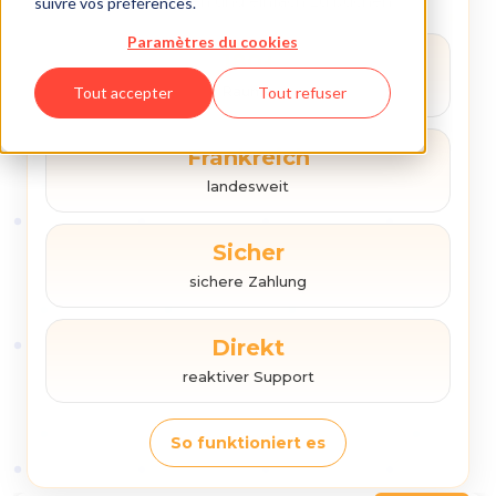
Proberaum zu finden und einfach zu buchen.
suivre vos préférences.
Paramètres du cookies
180+
Raume
Tout accepter
Tout refuser
Frankreich
landesweit
Sicher
sichere Zahlung
Direkt
reaktiver Support
So funktioniert es