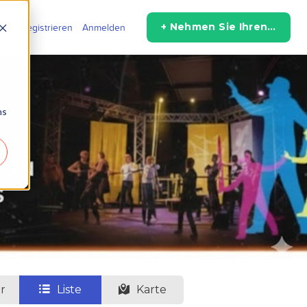
+ Nehmen Sie Ihren Raum auf
Registrieren
Anmelden
ns
r
Liste
Karte