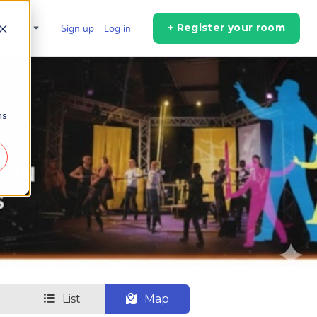
+ Register your room
en
Sign up
Log in
ns
List
Map