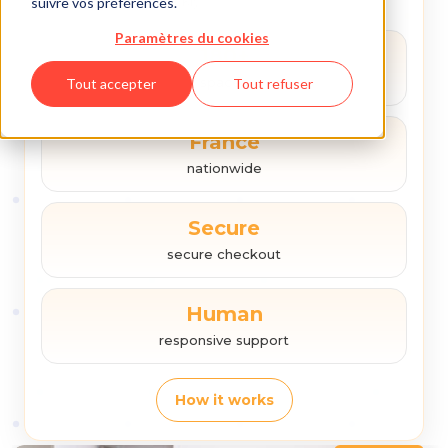
rehearsal space quickly.
suivre vos préférences.
Paramètres du cookies
180+
spaces
Tout accepter
Tout refuser
France
nationwide
Secure
secure checkout
Human
responsive support
How it works