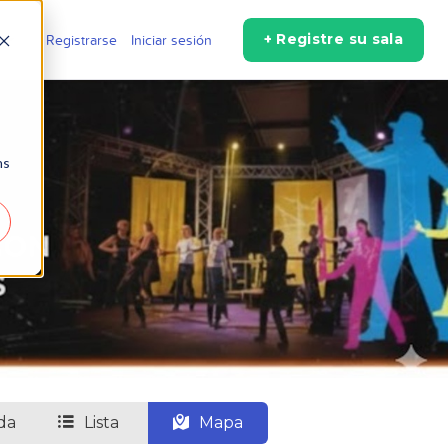
+ Registre su sala
s
Registrarse
Iniciar sesión
ns
da
Lista
Mapa