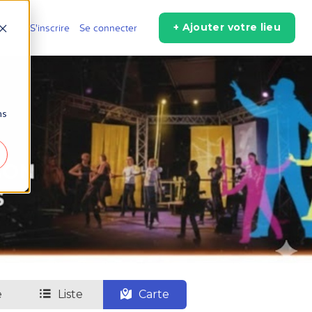
+ Ajouter votre lieu
r
S'inscrire
Se connecter
ns
e
Liste
Carte