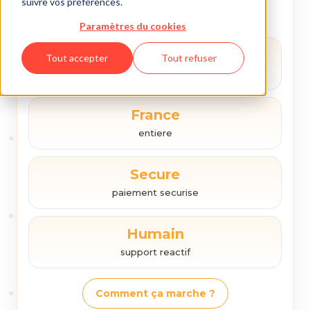
suivre vos préférences.
Une plateforme pensee pour trouver une salle
rapidement et reserver sans friction.
Paramètres du cookies
180+
Tout accepter
Tout refuser
salles
France
entiere
Secure
paiement securise
Humain
support reactif
Comment ça marche ?