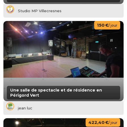
Studio MP Villecresnes
150 €
/ jour
Une salle de spectacle et de résidence en
Périgord Vert
jean luc
422,40 €
/ jour