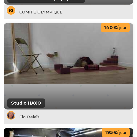
COMITE OLYMPIQUE
140 €
/ jour
Studio HAXO
Flo Belaïs
195 €
/ jour