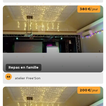
380 €
/ jour
Repas en famille
atelier Free'Son
200 €
/ jour