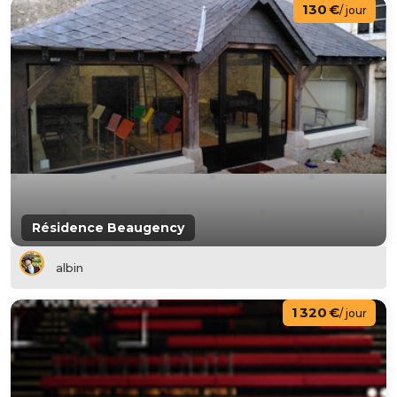
130 €
/ jour
Résidence Beaugency
albin
1 320 €
/ jour