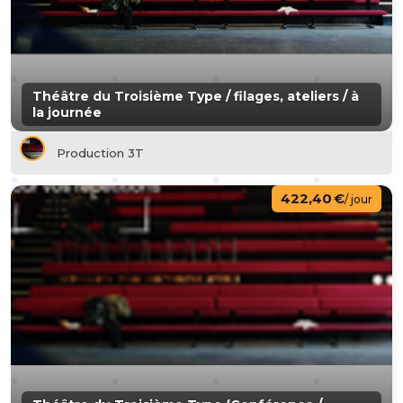
Théâtre du Troisième Type / filages, ateliers / à
la journée
Production 3T
422,40 €
/ jour