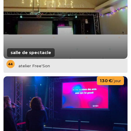
salle de spectacle
atelier Free'Son
130 €
/ jour