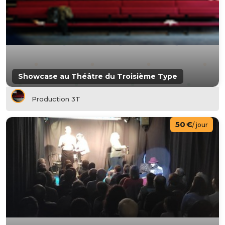
Showcase au Théâtre du Troisième Type
Production 3T
50 €
/ jour