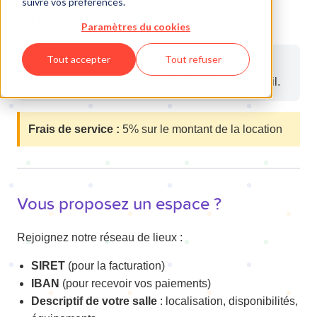
suivre vos préférences.
Nom, prénom et email
Mode de paiement sécurisé
Paramètres du cookies
Tout accepter
Tout refuser
Réservez en ligne
→ Le propriétaire a 48h pour
confirmer → Recevez votre confirmation par email.
Frais de service :
5% sur le montant de la location
Vous proposez un espace ?
Rejoignez notre réseau de lieux :
SIRET
(pour la facturation)
IBAN
(pour recevoir vos paiements)
Descriptif de votre salle
: localisation, disponibilités,