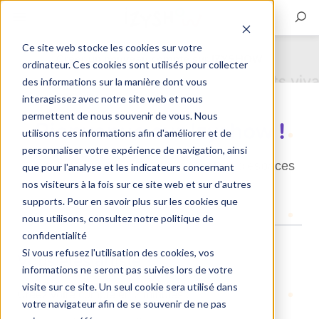
Ce site web stocke les cookies sur votre
Créer un nouveau compte sur IZYSHOW
ordinateur. Ces cookies sont utilisés pour collecter
des informations sur la manière dont vous
interagissez avec notre site web et nous
permettent de nous souvenir de vous. Nous
Bienvenue sur Izyshow !
utilisons ces informations afin d'améliorer et de
personnaliser votre expérience de navigation, ainsi
La plateforme qui simplifie la location d'espaces
que pour l'analyse et les indicateurs concernant
nos visiteurs à la fois sur ce site web et sur d'autres
de répétition.
supports. Pour en savoir plus sur les cookies que
nous utilisons, consultez notre politique de
confidentialité
Si vous refusez l'utilisation des cookies, vos
Vous êtes artiste ?
informations ne seront pas suivies lors de votre
visite sur ce site. Un seul cookie sera utilisé dans
Créez votre compte en 2 minutes :
votre navigateur afin de se souvenir de ne pas