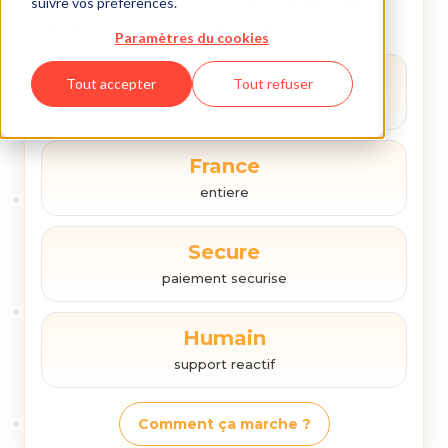
suivre vos préférences.
Une plateforme pensee pour trouver une salle
rapidement et reserver sans friction.
Paramètres du cookies
180+
Tout accepter
Tout refuser
salles
France
entiere
Secure
paiement securise
Humain
support reactif
Comment ça marche ?