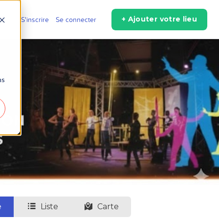
+ Ajouter votre lieu
r
S'inscrire
Se connecter
ns
e
Liste
Carte