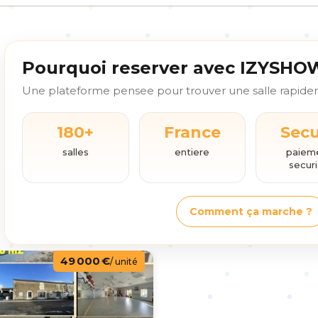
Pourquoi reserver avec IZYSHO
Une plateforme pensee pour trouver une salle rapideme
180+
France
Sec
salles
entiere
paiem
secur
Comment ça marche ?
49 000 €
/ unité