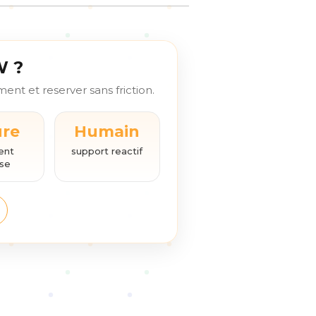
W ?
nt et reserver sans friction.
ure
Humain
ent
support reactif
ise