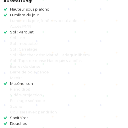
Ausstattung:
Hauteur sous plafond
Lumière du jour
Lumière du jour, fenêtres occultables
Accès PMR
Sol : Parquet
Sol : lino
Sol : moquette
Sol : Carrelage
Sol : plancher désolidarisé Harlequin liberty
Sol : Tapis de danse Harlequin standfast
Barres de danse
Barre de pole dance
Miroirs
Matériel son
Piano droit
Vidéo-projection
Eclairage scénique
Scène
Coulisses avec pendrillon
Sanitaires
Douches