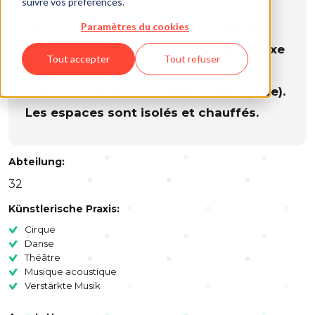
suivre vos préférences.
Ancienne ferme du 18e siècle rénovée
Paramètres du cookies
qui comporte aujourd’hui une grande
salle de répétition de 120m², une annexe
Tout accepter
Tout refuser
de 35m², une cuisine et un dortoir
(capacité de 15 couchages - 20€/nuitée).
Les espaces sont isolés et chauffés.
Abteilung:
32
Künstlerische Praxis:
Cirque
Danse
Théâtre
Musique acoustique
Verstärkte Musik