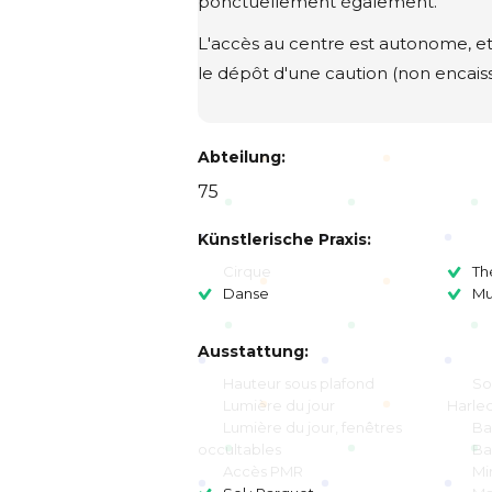
ponctuellement également.
L'accès au centre est autonome, et l
le dépôt d'une caution (non encais
Abteilung:
75
Künstlerische Praxis:
Cirque
Th
Danse
Mu
Ausstattung:
Hauteur sous plafond
So
Lumière du jour
Harleq
Lumière du jour, fenêtres
Ba
occultables
Ba
Accès PMR
Mi