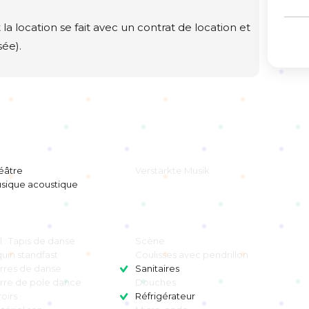
a location se fait avec un contrat de location et
sée).
éâtre
Verstärkte Musik
sique acoustique
l : Tapis de danse
Scène
uin standfast
Coulisses avec pendrillon
rres de danse
Sanitaires
rre de pole dance
Douches
roirs
Réfrigérateur