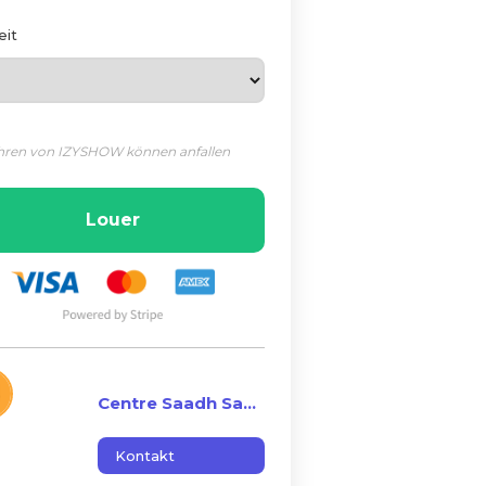
eit
ren von IZYSHOW können anfallen
Louer
Centre Saadh Sangat
Kontakt