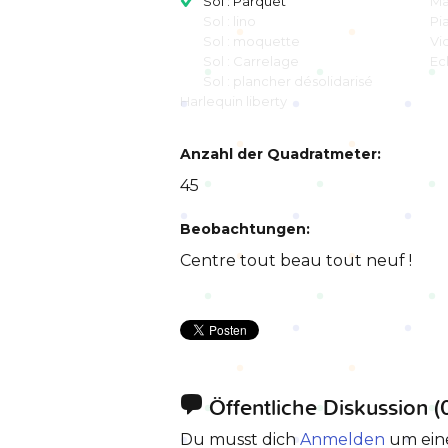
Sol : Parquet
Ma
Sol : lino
Pi
Sol : moquette
Vi
Sol : Carrelage
Ec
Sol : plancher désolidarisé
Harlequin liberty
Anzahl der Quadratmeter:
45
Beobachtungen:
Centre tout beau tout neuf !
Öffentliche Diskussion
(
Du musst dich
Anmelden
um ein