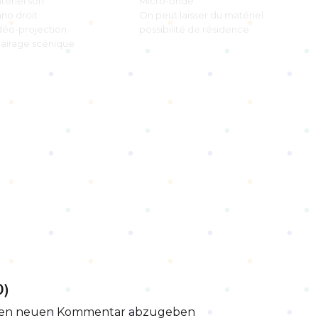
tériel son
Micro-onde
ano droit
On peut laisser du matériel
déo-projection
possibilité de résidence
lairage scénique
0)
en neuen Kommentar abzugeben