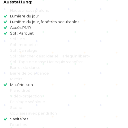
Ausstattung:
Hauteur sous plafond
Lumière du jour
Lumière du jour, fenêtres occultables
Accès PMR
Sol : Parquet
Sol : lino
Sol : moquette
Sol : Carrelage
Sol : plancher désolidarisé Harlequin liberty
Sol : Tapis de danse Harlequin standfast
Barres de danse
Barre de pole dance
Miroirs
Matériel son
Piano droit
Vidéo-projection
Eclairage scénique
Scène
Coulisses avec pendrillon
Sanitaires
Douches