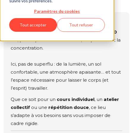
suivre vos préférences.
Paramètres du cookies
✨ Un espace lumineux pour bouger, respirer, créer
Tout accepter
Tout refuser
Bienvenue dans
un espace de pratique de 30
m²
, pensé pour le mouvement, l’expression et la
concentration.
Ici, pas de superflu : de la lumière, un sol
confortable, une atmosphère apaisante… et tout
l’espace nécessaire pour laisser le corps (et
l’esprit) travailler.
Que ce soit pour un
cours individuel
, un
atelier
collectif
ou une
répétition douce
, ce lieu
s’adapte à vos besoins sans vous imposer de
cadre rigide.