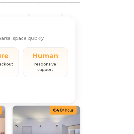
arsal space quickly.
ure
Human
eckout
responsive
support
€40
/ hour