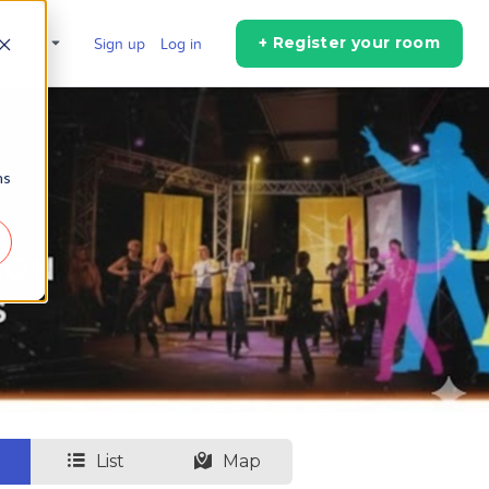
+ Register your room
en
Sign up
Log in
ns
List
Map