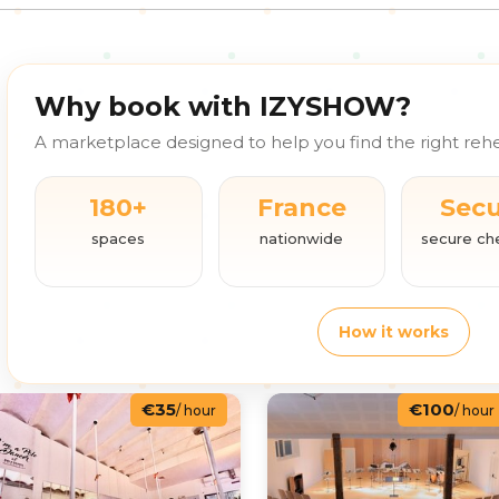
Why book with IZYSHOW?
A marketplace designed to help you find the right rehe
180+
France
Sec
spaces
nationwide
secure ch
How it works
€35
€100
/ hour
/ hour