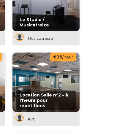
Le Studio /
Musicatreize
Musicatreize
€35
/ hour
Location Salle n°2 – à
l'heure pour
répétitions
Kirt