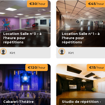
€30
€45
/ hour
/ hour
Location Salle n°3 – à
Location Salle n°1 – à
l'heure pour
l'heure pour
répétitions
répétitions
Kirt
Kirt
€120
€15
/ hour
/ hour
Cabaret-Théâtre
Studio de répétition -