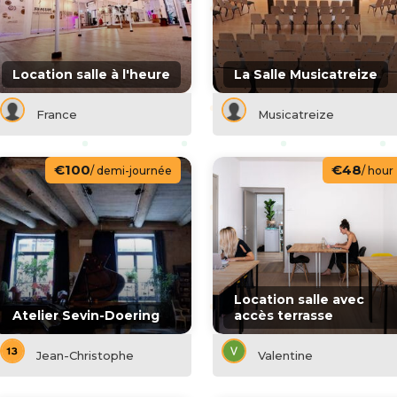
Location salle à l'heure
La Salle Musicatreize
France
Musicatreize
€100
€48
/ demi-journée
/ hour
Location salle avec
Atelier Sevin-Doering
accès terrasse
Jean-Christophe
Valentine