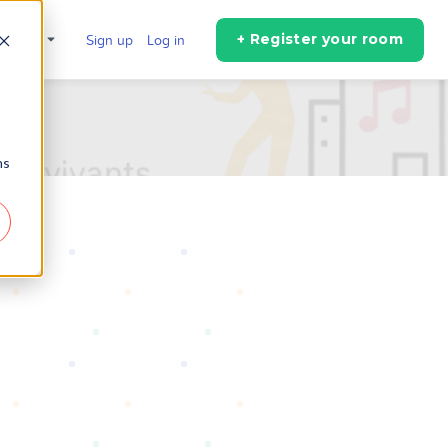
+ Register your room
en
Sign up
Log in
ns