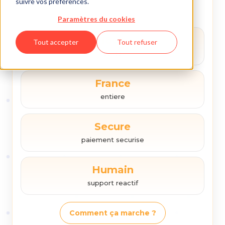
suivre vos préférences.
Une plateforme pensee pour trouver une salle
rapidement et reserver sans friction.
Paramètres du cookies
180+
Tout accepter
Tout refuser
salles
France
entiere
Secure
paiement securise
Humain
support reactif
Comment ça marche ?