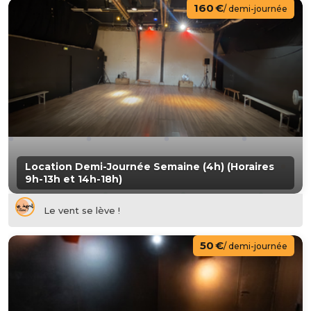
160 €
/ demi-journée
Location Demi-Journée Semaine (4h) (Horaires
9h-13h et 14h-18h)
Le vent se lève !
50 €
/ demi-journée