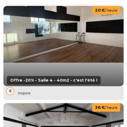
20 €
/ heure
Offre -20% - Salle 4 - 40m2 - c'est l'été !
Inspire
36 €
/ heure