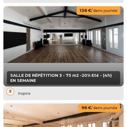
136 €
/ demi-journée
SALLE DE RÉPÉTITION 3 - 75 m2 -20% Eté - (4h)
EN SEMAINE
Inspire
96 €
/ demi-journée