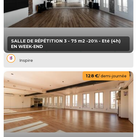
SALLE DE RÉPÉTITION 3 - 75 m2 -20% - Eté (4h)
EN WEEK-END
Inspire
128 €
/ demi-journée