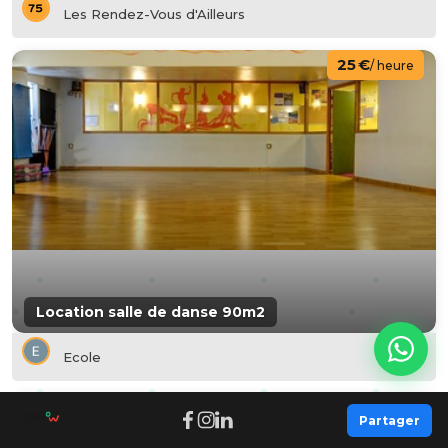
Les Rendez-Vous d'Ailleurs
25 €
/ heure
Location salle de danse 90m2
Ecole
35 €
/ heure
Partager