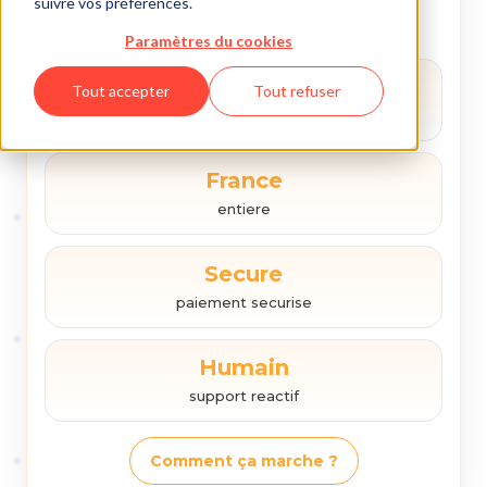
suivre vos préférences.
Une plateforme pensee pour trouver une salle
rapidement et reserver sans friction.
Paramètres du cookies
180+
Tout accepter
Tout refuser
salles
France
entiere
Secure
paiement securise
Humain
support reactif
Comment ça marche ?