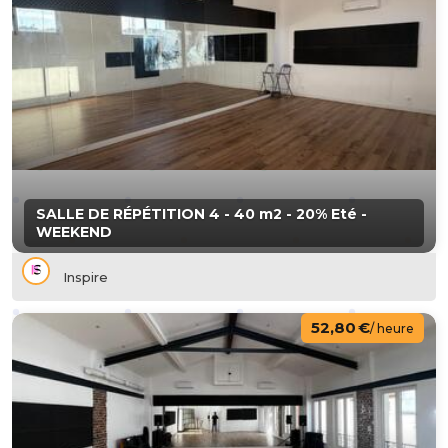
SALLE DE RÉPÉTITION 4 - 40 m2 - 20% Eté -
WEEKEND
Inspire
52,80 €
/ heure