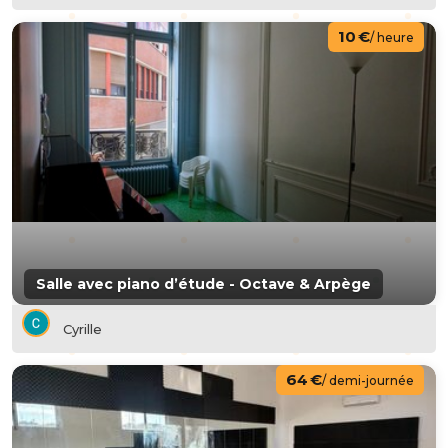
10 €
/ heure
Salle avec piano d’étude - Octave & Arpège
Cyrille
64 €
/ demi-journée