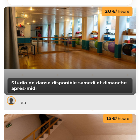
20 €
/ heure
Studio de danse disponible samedi et dimanche
après-midi
lea
15 €
/ heure