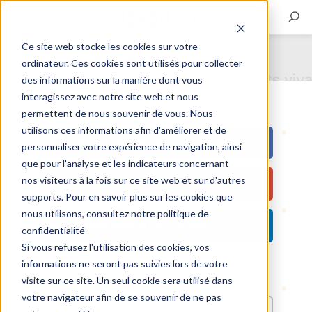
Ce site web stocke les cookies sur votre
Iniciar sesión en IZYSHOW
ordinateur. Ces cookies sont utilisés pour collecter
des informations sur la manière dont vous
interagissez avec notre site web et nous
permettent de nous souvenir de vous. Nous
utilisons ces informations afin d'améliorer et de
Iniciar sesión con Facebook
personnaliser votre expérience de navigation, ainsi
que pour l'analyse et les indicateurs concernant
nos visiteurs à la fois sur ce site web et sur d'autres
Iniciar sesión con Google
supports. Pour en savoir plus sur les cookies que
nous utilisons, consultez notre politique de
Iniciar sesión con LinkedIn
confidentialité
Si vous refusez l'utilisation des cookies, vos
...o con tu email:
informations ne seront pas suivies lors de votre
visite sur ce site. Un seul cookie sera utilisé dans
Correo electrónico:
votre navigateur afin de se souvenir de ne pas