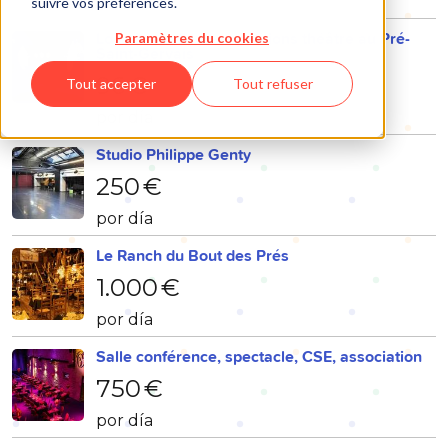
por día
suivre vos préférences.
Location salle de répétitions théâtre au Pré-
Paramètres du cookies
Saint-Gervais
96 €
Tout accepter
Tout refuser
por día
Studio Philippe Genty
250 €
por día
Le Ranch du Bout des Prés
1.000 €
por día
Salle conférence, spectacle, CSE, association
750 €
por día