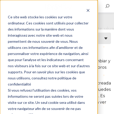
Ce site web stocke les cookies sur votre
Información acerca de IZYSHOW
ordinateur. Ces cookies sont utilisés pour collecter
des informations sur la manière dont vous
interagissez avec notre site web et nous
Acerca de
permettent de nous souvenir de vous. Nous
utilisons ces informations afin d'améliorer et de
Comunidad de mercado colaborativo
personnaliser votre expérience de navigation, ainsi
que pour l'analyse et les indicateurs concernant
Este es un lugar para vender, alquilar, intercambiar y
nos visiteurs à la fois sur ce site web et sur d'autres
compartir bienes y servicios con los otros miembros
supports. Pour en savoir plus sur les cookies que
de la comunidad.
nous utilisons, consultez notre politique de
Esta comunidad de mercado colaborativo fue creada
confidentialité
con la plataforma Sharetribe. Con Sharetribe puedes
Si vous refusez l'utilisation des cookies, vos
crear fácilmente tu propia comunidad en línea. Es
informations ne seront pas suivies lors de votre
gratis y sólo toma un minuto.
Haz clic aquí
para ver
visite sur ce site. Un seul cookie sera utilisé dans
cómo!
votre navigateur afin de se souvenir de ne pas