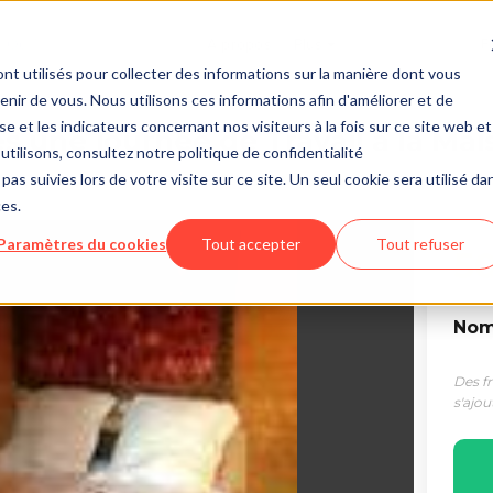
À propos
Plus
f
nt utilisés pour collecter des informations sur la manière dont vous
ir de vous. Nous utilisons ces informations afin d'améliorer et de
e et les indicateurs concernant nos visiteurs à la fois sur ce site web et
 une journée de Travail à la Ma
utilisons, consultez notre politique de confidentialité
pas suivies lors de votre visite sur ce site. Un seul cookie sera utilisé da
ces.
Paramètres du cookies
Tout accepter
Tout refuser
50
Nomb
Des f
s'ajou