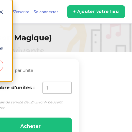
+ Ajouter votre lieu
r
S'inscrire
Se connecter
ison Magique)
ns
 €
par unité
re d'unités :
rais de service de IZYSHOW peuvent
ter
Acheter