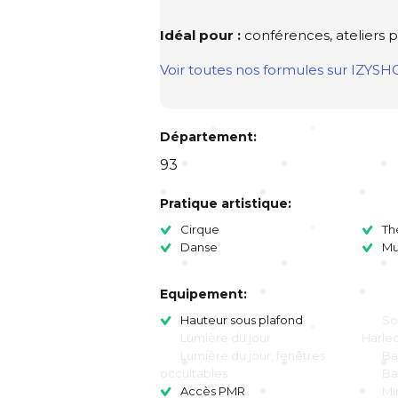
Idéal pour :
conférences, ateliers pa
Voir toutes nos formules sur IZYS
Département:
93
Pratique artistique:
Cirque
Th
Danse
Mu
Equipement:
Hauteur sous plafond
So
Lumière du jour
Harleq
Lumière du jour, fenêtres
Ba
occultables
Ba
Accès PMR
Mi