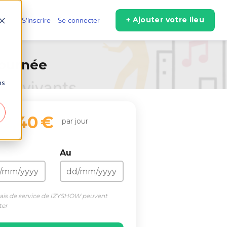
+ Ajouter votre lieu
r
S'inscrire
Se connecter
journée
ns
2,40 €
par jour
Au
rais de service de IZYSHOW peuvent
ter