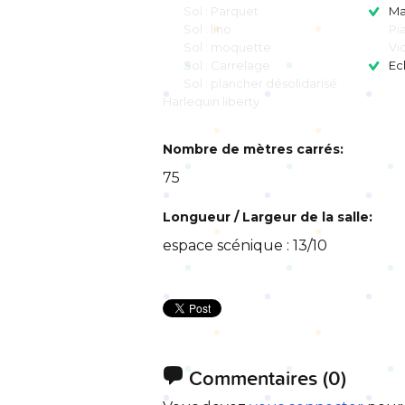
Sol : Parquet
Ma
Sol : lino
Pi
Sol : moquette
Vi
Sol : Carrelage
Ec
Sol : plancher désolidarisé
Harlequin liberty
Nombre de mètres carrés:
75
Longueur / Largeur de la salle:
espace scénique : 13/10
Commentaires
(0)