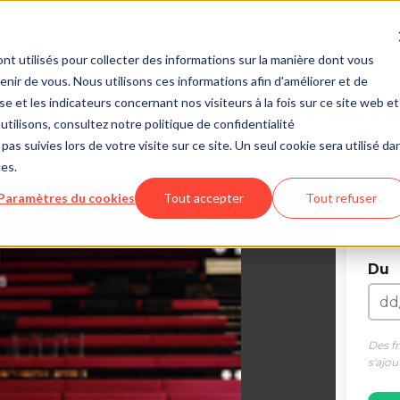
À propos
Plus
f
nt utilisés pour collecter des informations sur la manière dont vous
ir de vous. Nous utilisons ces informations afin d'améliorer et de
e et les indicateurs concernant nos visiteurs à la fois sur ce site web et
me Type (Conférence / Lecture ) 
utilisons, consultez notre politique de confidentialité
pas suivies lors de votre visite sur ce site. Un seul cookie sera utilisé da
ces.
Paramètres du cookies
Tout accepter
Tout refuser
42
Du
Des f
s'ajou