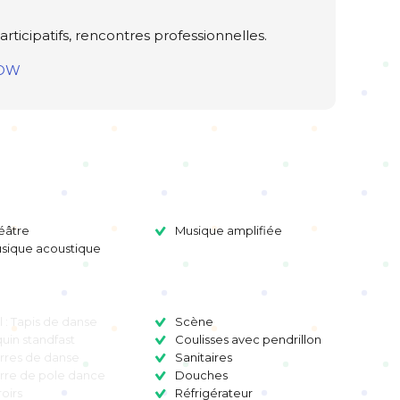
rticipatifs, rencontres professionnelles.
HOW
éâtre
Musique amplifiée
sique acoustique
l : Tapis de danse
Scène
uin standfast
Coulisses avec pendrillon
rres de danse
Sanitaires
rre de pole dance
Douches
roirs
Réfrigérateur