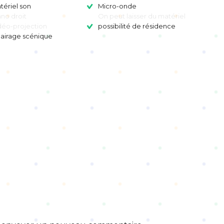
tériel son
Micro-onde
ano droit
On peut laisser du matériel
déo-projection
possibilité de résidence
lairage scénique