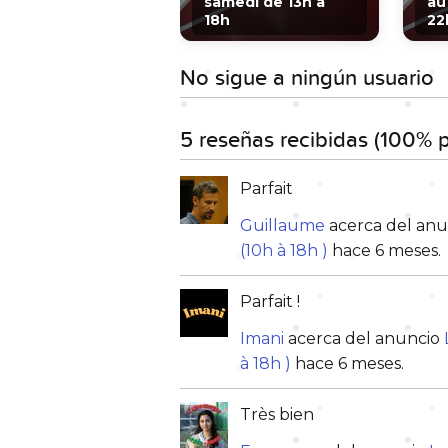
samedi de 13h à
au
18h
22
No sigue a ningún usuario
5 reseñas recibidas (100% p
Parfait
Guillaume
acerca del an
(10h à 18h )
hace 6 meses.
Parfait !
Imani
acerca del anuncio
à 18h )
hace 6 meses.
Très bien