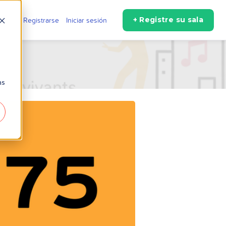
+ Registre su sala
s
Registrarse
Iniciar sesión
ns